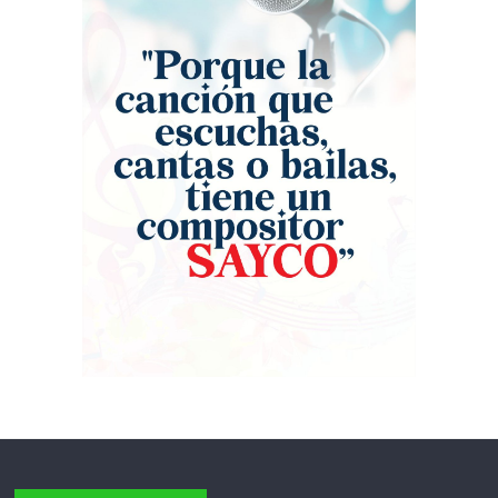
erizaron la piel, el cantante agradeció
cuando los artistas recrearon la
profundamente las muestras de
icónica portada del álbum ‘Binomio de
afecto y el respaldo de sus seguidores
Oro – 2000’. Vestidos con los
mexicanos. México, que vive la fiebre
emblemáticos trajes de astronauta —
del Mundial de Fútbol, apartó su
naranja para los vocalistas y blanco
agenda para disfrutar de los grandes
para el ‘Pollo’ Irra—, Jorge Celedón,
éxitos de Celedón. Tras este rotundo
Jean Carlos Centeno y Samir Vence
éxito en territorio mexicano, la gira ‘La
transportaron al público hace 26 años.
historia mía’ regresará a Colombia
La multitud coreó al unísono himnos
para seguir dejando huella en los
inmortales como ‘Olvídala’, ‘Un osito
escenarios más importantes del país:
dormilón’ y ‘Cómo te olvido’, piezas
el 17 de septiembre en el Movistar
que definieron una era en el género.
Arena de Bogotá y el 26 de septiembre
“Anoche sentí una nostalgia inmensa.
en La Macarena de Medellín.
Gran parte de mi carrera la viví junto a
estos amigos que la vida me dio. Mi
gente, los llevo en el corazón; gracias
por corear estos himnos”, expresó
Celedón al terminar la presentación.
Este reencuentro no solo fue un
tributo a la trayectoria de Israel