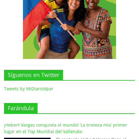
Síguenos en Twitter
Tweets by MiDiarioVpar
Farándula
¡Hebert Vargas conquista el mundo! ‘La tristeza mía’ primer
lugar en el Top Mundial del Vallenato