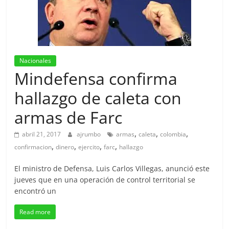
Nacionales
Mindefensa confirma
hallazgo de caleta con
armas de Farc
,
,
,
abril 21, 2017
ajrumbo
armas
caleta
colombia
,
,
,
,
confirmacion
dinero
ejercito
farc
hallazgo
El ministro de Defensa, Luis Carlos Villegas, anunció este
jueves que en una operación de control territorial se
encontró un
Read more