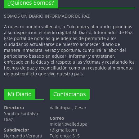
¿Quienes Somos?
Romero y al eterno legado de Rafael
Orozco, sino la confirmación de que la
SOMOS UN DIARIO INFORMADOR DE PAZ
huella del Binomio de Oro es, y
seguirá siendo, imborrable para el
A nuestro pueblo vallenato, a Colombia y al mundo, ponemos
corazón de Colombia.
a su disposición el medio digital Mi Diario, Informador de Paz.
Este portal de noticias que además de permitirle a los
ciudadanos actualizarse de nuestro acontecer diario de
manera inmediata, veraz y oportuna, cumplirá la labor del
periodismo basado en educar, informar y entretener,
enfocado en la ética y el respeto a las víctimas y resaltando los
hechos de paz y reconciliación como un respaldo al momento
de postconflicto que vive nuestro país.
Mi Diario
Contáctanos
Directora
Valledupar, Cesar
Yanitza Fontalvo
Correo
Diaz
midiariovalledupa
Subdirector
r@gmail.com
Hernando Vergara
Teléfonos: 315