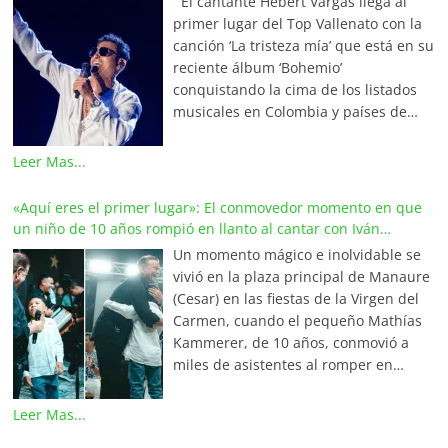
El cantante Hebert Vargas llega al
primer lugar del Top Vallenato con la
canción ‘La tristeza mía’ que está en su
reciente álbum ‘Bohemio’
conquistando la cima de los listados
musicales en Colombia y países de
América y Europa. Esta emotiva
composición del maestro Wilfran
Leer Mas...
Castillo se posicionó en el primer
lugar de La Red Mundial de Vallenato,
«Aquí eres el primer lugar»: El conmovedor momento en que
una prestigiosa alianza internacional
un niño de 10 años rompió en llanto al cantar con Iván
que integra a los locutores,
Villazón
Un momento mágico e inolvidable se
periodistas y programadores más
vivió en la plaza principal de Manaure
destacados de Colombia, Venezuela,
(Cesar) en las fiestas de la Virgen del
Ecuador, México, Estados Unidos,
Carmen, cuando el pequeño Mathías
Aruba y el continente europeo. En
Kammerer, de 10 años, conmovió a
Valledupar, La Capital Mundial del
miles de asistentes al romper en
Vallenato, la canción lidera los listados
llanto tras cumplir el sueño de su
‘Las 20 Latinas’ y ‘Las Finalistas de la
vida: cantar junto al maestro Iván
Leer Mas...
Semana’ en Olímpica Stereo, bajo la
Villazón. Aprovechando una breve
dirección de Javier Fernández