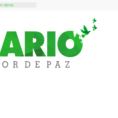
en obras
 inversiones en
educación
a abre espacio de
perar tensiones en
iene de imponer
ramiento contra el
 $50 millones en
s en el barrio
lledupar
rende Fest movió
ones en ventas y
1.000 visitantes