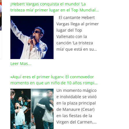
¡Hebert Vargas conquista el mundo! ‘La
tristeza mía’ primer lugar en el Top Mundial
del Vallenato
El cantante Hebert
Vargas llega al primer
lugar del Top
Vallenato con la
canción ‘La tristeza
mía’ que está en su
reciente álbum
‘Bohemio’
Leer Mas...
conquistando la cima
de los listados
«Aquí eres el primer lugar»: El conmovedor
musicales en
momento en que un niño de 10 años rompió
Colombia y países de
en llanto al cantar con Iván Villazón
Un momento mágico
América y Europa.
e inolvidable se vivió
Esta emotiva
en la plaza principal
composición del
de Manaure (Cesar)
maestro Wilfran
en las fiestas de la
Castillo se posicionó
Virgen del Carmen,
en el primer lugar de
cuando el pequeño