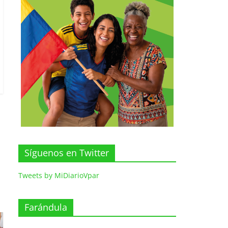
Síguenos en Twitter
Tweets by MiDiarioVpar
Farándula