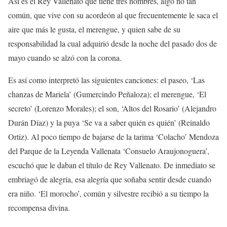
Así es el Rey Vallenato que tiene tres nombres, algo no tan
común, que vive con su acordeón al que frecuentemente le saca el
aire que más le gusta, el merengue, y quien sabe de su
responsabilidad la cual adquirió desde la noche del pasado dos de
mayo cuando se alzó con la corona.
Es así como interpretó las siguientes canciones: el paseo, ‘Las
chanzas de Mariela’ (Gumercindo Peñaloza); el merengue, ‘El
secreto’ (Lorenzo Morales); el son, ‘Altos del Rosario’ (Alejandro
Durán Díaz) y la puya ‘Se va a saber quién es quién’ (Reinaldo
Ortiz). Al poco tiempo de bajarse de la tarima ‘Colacho’ Mendoza
del Parque de la Leyenda Vallenata ‘Consuelo Araujonoguera’,
escuchó que le daban el título de Rey Vallenato. De inmediato se
embriagó de alegría, esa alegría que soñaba sentir desde cuando
era niño. ‘El morocho’, común y silvestre recibió a su tiempo la
recompensa divina.