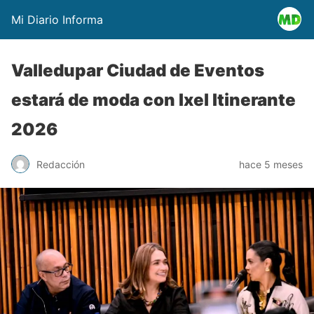
Mi Diario Informa
Valledupar Ciudad de Eventos
estará de moda con Ixel Itinerante
2026
Redacción
hace 5 meses