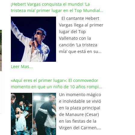
¡Hebert Vargas conquista el mundo! ‘La
tristeza mía’ primer lugar en el Top Mundial
del Vallenato
El cantante Hebert
Vargas llega al primer
lugar del Top
Vallenato con la
canción ‘La tristeza
mía’ que está en su
reciente álbum
‘Bohemio’
Leer Mas...
conquistando la cima
de los listados
«Aquí eres el primer lugar»: El conmovedor
musicales en
momento en que un niño de 10 años rompió
Colombia y países de
en llanto al cantar con Iván Villazón
Un momento mágico
América y Europa.
e inolvidable se vivió
Esta emotiva
en la plaza principal
composición del
de Manaure (Cesar)
maestro Wilfran
en las fiestas de la
Castillo se posicionó
Virgen del Carmen,
en el primer lugar de
cuando el pequeño