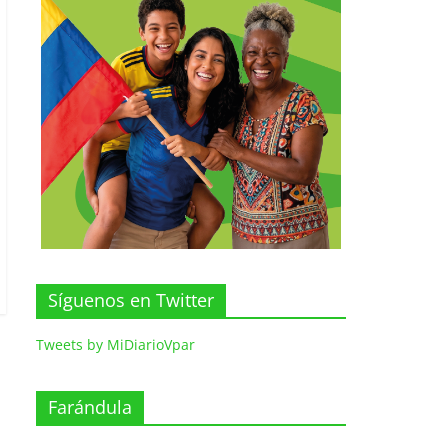
Síguenos en Twitter
Tweets by MiDiarioVpar
Farándula