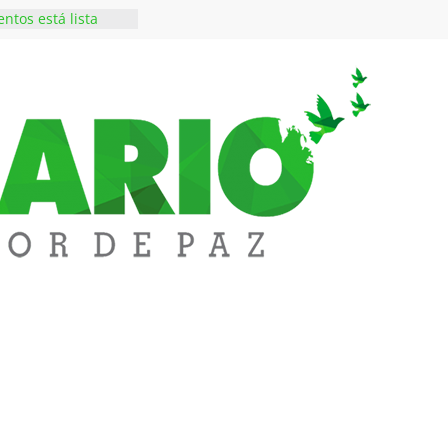
ntos está lista
tinerante
os de alto perfil a
xima seguridad La
lledupar
essi, padre y
 Lionel Messi, a
 ‘Tigre’: Abelardo De
bió la banda
edupar se une a
entificar niveles de
tales pesados en
l municipio