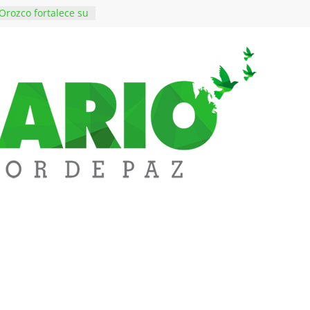
Orozco fortalece su
rno con nuevos
para Educación y
iene de imponer
ramiento contra el
 $50 millones en
s en el barrio
lledupar
rende Fest movió
ones en ventas y
1.000 visitantes
en obras
 inversiones en
educación