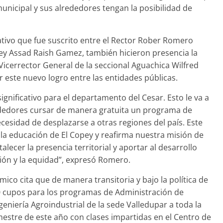
unicipal y sus alrededores tengan la posibilidad de
ativo que fue suscrito entre el Rector Rober Romero
pey Assad Raish Gamez, también hicieron presencia la
Vicerrector General de la seccional Aguachica Wilfred
 este nuevo logro entre las entidades públicas.
gnificativo para el departamento del Cesar. Esto le va a
ededores cursar de manera gratuita un programa de
necesidad de desplazarse a otras regiones del país. Este
a educación de El Copey y reafirma nuestra misión de
alecer la presencia territorial y aportar al desarrollo
sión y la equidad”, expresó Romero.
ico cita que de manera transitoria y bajo la política de
80 cupos para los programas de Administración de
eniería Agroindustrial de la sede Valledupar a toda la
stre de este año con clases impartidas en el Centro de