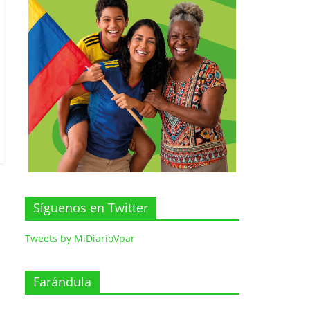
Síguenos en Twitter
Tweets by MiDiarioVpar
Farándula