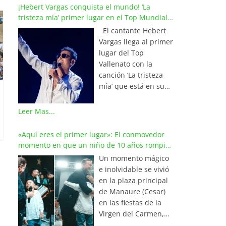
¡Hebert Vargas conquista el mundo! ‘La
tristeza mía’ primer lugar en el Top Mundial
del Vallenato
El cantante Hebert
Vargas llega al primer
lugar del Top
Vallenato con la
canción ‘La tristeza
mía’ que está en su
reciente álbum
‘Bohemio’
Leer Mas...
conquistando la cima
de los listados
«Aquí eres el primer lugar»: El conmovedor
musicales en
momento en que un niño de 10 años rompió
Colombia y países de
en llanto al cantar con Iván Villazón
Un momento mágico
América y Europa.
e inolvidable se vivió
Esta emotiva
en la plaza principal
composición del
de Manaure (Cesar)
maestro Wilfran
en las fiestas de la
Castillo se posicionó
Virgen del Carmen,
en el primer lugar de
cuando el pequeño