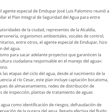
el agente especial de Emdupar José Luis Palomino reunió a
llar el Plan Integral de Seguridad del Agua para entre
toridades de la ciudad, representes de la Alcaldía,
 Personería, organismos ambientales, vocales de control,
tarios, entre otros, el agente especial de Emdupar, hizo
n del agua.
smo para sacar adelante proyectos que garanticen la
 cultura ciudadana responsable en el manejo del agua»:
mino.
las etapas del ciclo del agua, desde al nacimiento de la
luencia al río Cesar, este plan incluye captación bocatoma,
ques de almacenamiento, redes de distribución de
os de inspección, plantas de tratamiento de aguas
l agua como identificación de riesgos, defraudación de
servación de la pureza del agua, llegada efectiva del fluido