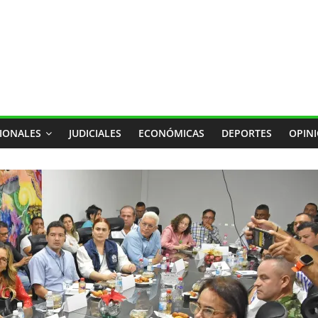
IONALES
JUDICIALES
ECONÓMICAS
DEPORTES
OPIN