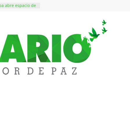
a abre espacio de
perar tensiones en
essi, padre y
 Lionel Messi, a
 ‘Tigre’: Abelardo De
bió la banda
edupar se une a
entificar niveles de
tales pesados en
l municipio
ntos está lista
tinerante