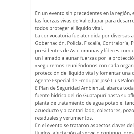
En un evento sin precedentes en la región, 
las fuerzas vivas de Valledupar para desarro
todos proteger el líquido vital.
La convocatoria fue atendida por diversas au
Gobernación, Policía, Fiscalía, Contraloría,
presidentes de Asocomunas y líderes comuni
un llamado a aunar fuerzas por la protecció
«Seguiremos reuniéndonos con cada organi
protección del líquido vital y fomentar una
Agente Especial de Emdupar José Luis Palo
E Plan de Seguridad Ambiental, abarca todas 
fuente hídrica del río Guatapurí hasta su af
planta de tratamiento de agua potable, tan
acueducto y alcantarillado, colectores, poz
residuales y vertimientos.
En el evento se trataron aspectos claves de
fluidos, afectación al servicio continuo, pre