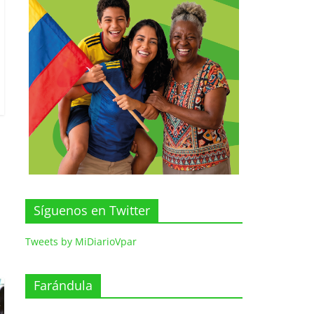
Síguenos en Twitter
Tweets by MiDiarioVpar
Farándula