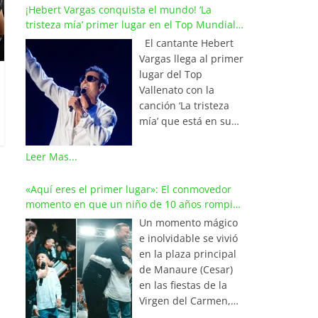
¡Hebert Vargas conquista el mundo! ‘La
tristeza mía’ primer lugar en el Top Mundial
del Vallenato
El cantante Hebert
Vargas llega al primer
lugar del Top
Vallenato con la
canción ‘La tristeza
mía’ que está en su
reciente álbum
‘Bohemio’
Leer Mas...
conquistando la cima
de los listados
«Aquí eres el primer lugar»: El conmovedor
musicales en
momento en que un niño de 10 años rompió
Colombia y países de
en llanto al cantar con Iván Villazón
Un momento mágico
América y Europa.
e inolvidable se vivió
Esta emotiva
en la plaza principal
composición del
de Manaure (Cesar)
maestro Wilfran
en las fiestas de la
Castillo se posicionó
Virgen del Carmen,
en el primer lugar de
cuando el pequeño