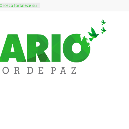
Orozco fortalece su
rno con nuevos
para Educación y
iene de imponer
ramiento contra el
 $50 millones en
s en el barrio
lledupar
rende Fest movió
ones en ventas y
1.000 visitantes
en obras
 inversiones en
educación