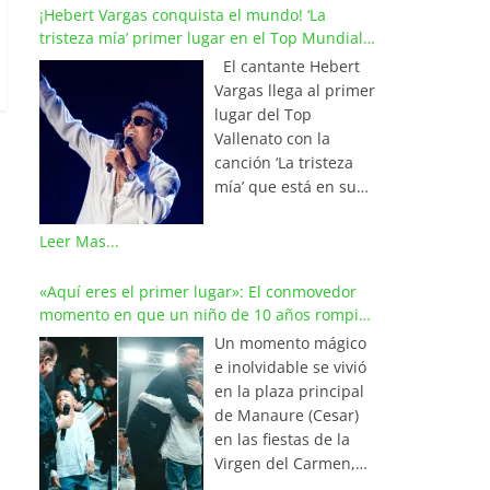
¡Hebert Vargas conquista el mundo! ‘La
tristeza mía’ primer lugar en el Top Mundial
del Vallenato
El cantante Hebert
Vargas llega al primer
lugar del Top
Vallenato con la
canción ‘La tristeza
mía’ que está en su
reciente álbum
‘Bohemio’
Leer Mas...
conquistando la cima
de los listados
«Aquí eres el primer lugar»: El conmovedor
musicales en
momento en que un niño de 10 años rompió
Colombia y países de
en llanto al cantar con Iván Villazón
Un momento mágico
América y Europa.
e inolvidable se vivió
Esta emotiva
en la plaza principal
composición del
de Manaure (Cesar)
maestro Wilfran
en las fiestas de la
Castillo se posicionó
Virgen del Carmen,
en el primer lugar de
cuando el pequeño