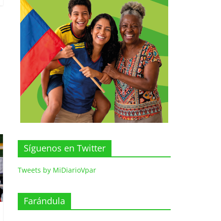
Síguenos en Twitter
Tweets by MiDiarioVpar
Farándula