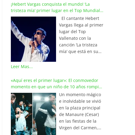
¡Hebert Vargas conquista el mundo! ‘La
tristeza mía’ primer lugar en el Top Mundial
del Vallenato
El cantante Hebert
Vargas llega al primer
lugar del Top
Vallenato con la
canción ‘La tristeza
mía’ que está en su
reciente álbum
‘Bohemio’
Leer Mas...
conquistando la cima
de los listados
«Aquí eres el primer lugar»: El conmovedor
musicales en
momento en que un niño de 10 años rompió
Colombia y países de
en llanto al cantar con Iván Villazón
Un momento mágico
América y Europa.
e inolvidable se vivió
Esta emotiva
en la plaza principal
composición del
de Manaure (Cesar)
maestro Wilfran
en las fiestas de la
Castillo se posicionó
Virgen del Carmen,
en el primer lugar de
cuando el pequeño