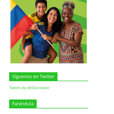
Síguenos en Twitter
Tweets by MiDiarioVpar
Farándula