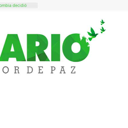
ombia decidió
es escriben sus
ndo a SAYCO
$50 millones en
 en el barrio
ledupar
ende Fest movió
nes en ventas y
.000 visitantes
n obras
inversiones en
educación
rozco fortalece su
rno con nuevos
ara Educación y