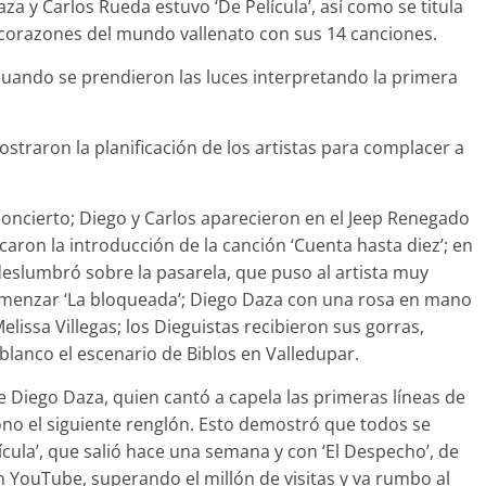
a y Carlos Rueda estuvo ‘De Película’, así como se titula
 corazones del mundo vallenato con sus 14 canciones.
cuando se prendieron las luces interpretando la primera
straron la planificación de los artistas para complacer a
concierto; Diego y Carlos aparecieron en el Jeep Renegado
aron la introducción de la canción ‘Cuenta hasta diez’; en
deslumbró sobre la pasarela, que puso al artista muy
comenzar ‘La bloqueada’; Diego Daza con una rosa en mano
elissa Villegas; los Dieguistas recibieron sus gorras,
blanco el escenario de Biblos en Valledupar.
Diego Daza, quien cantó a capela las primeras líneas de
ono el siguiente renglón. Esto demostró que todos se
ícula’, que salió hace una semana y con ‘El Despecho’, de
n YouTube, superando el millón de visitas y va rumbo al