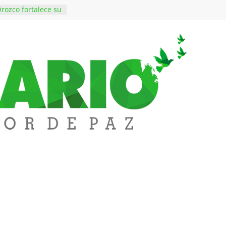
rozco fortalece su
rno con nuevos
ara Educación y
ene de imponer
ramiento contra el
$50 millones en
 en el barrio
ledupar
ende Fest movió
nes en ventas y
.000 visitantes
n obras
inversiones en
educación