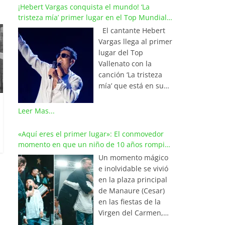
¡Hebert Vargas conquista el mundo! ‘La
tristeza mía’ primer lugar en el Top Mundial
del Vallenato
El cantante Hebert
Vargas llega al primer
lugar del Top
Vallenato con la
canción ‘La tristeza
mía’ que está en su
reciente álbum
‘Bohemio’
Leer Mas...
conquistando la cima
de los listados
«Aquí eres el primer lugar»: El conmovedor
musicales en
momento en que un niño de 10 años rompió
Colombia y países de
en llanto al cantar con Iván Villazón
Un momento mágico
América y Europa.
e inolvidable se vivió
Esta emotiva
en la plaza principal
composición del
de Manaure (Cesar)
maestro Wilfran
en las fiestas de la
Castillo se posicionó
Virgen del Carmen,
en el primer lugar de
cuando el pequeño