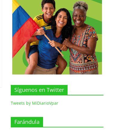
Síguenos en Twitter
Tweets by MiDiarioVpar
Farándula