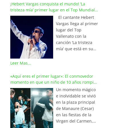
¡Hebert Vargas conquista el mundo! ‘La
tristeza mía’ primer lugar en el Top Mundial
del Vallenato
El cantante Hebert
Vargas llega al primer
lugar del Top
Vallenato con la
canción ‘La tristeza
mía’ que está en su
reciente álbum
‘Bohemio’
Leer Mas...
conquistando la cima
de los listados
«Aquí eres el primer lugar»: El conmovedor
musicales en
momento en que un niño de 10 años rompió
Colombia y países de
en llanto al cantar con Iván Villazón
Un momento mágico
América y Europa.
e inolvidable se vivió
Esta emotiva
en la plaza principal
composición del
de Manaure (Cesar)
maestro Wilfran
en las fiestas de la
Castillo se posicionó
Virgen del Carmen,
en el primer lugar de
cuando el pequeño