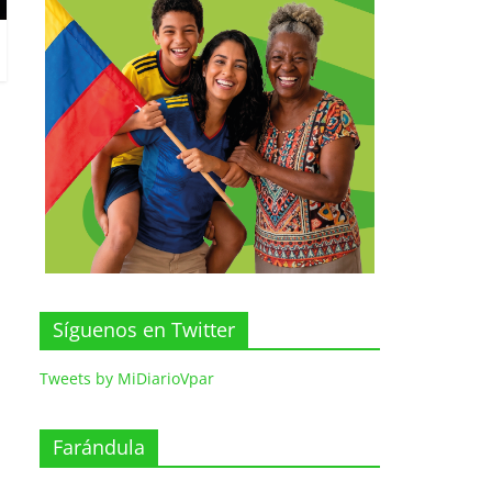
Síguenos en Twitter
Tweets by MiDiarioVpar
Farándula