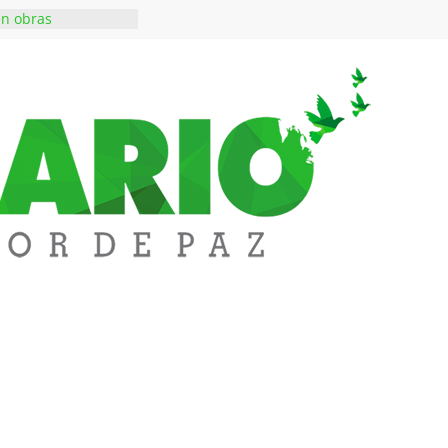
en obras
 inversiones en
educación
a abre espacio de
perar tensiones en
iene de imponer
ramiento contra el
 $50 millones en
s en el barrio
lledupar
rende Fest movió
ones en ventas y
1.000 visitantes