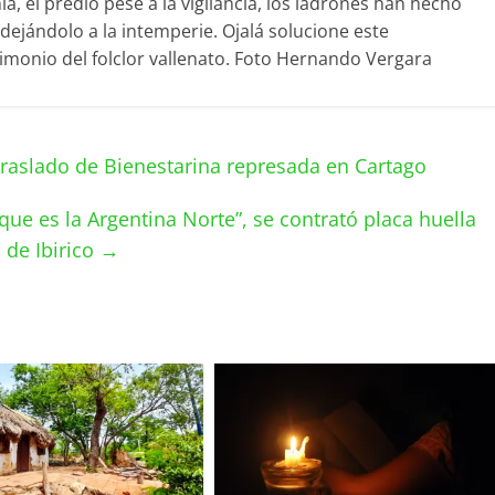
a, el predio pese a la vigilancia, los ladrones han hecho
s dejándolo a la intemperie. Ojalá solucione este
imonio del folclor vallenato. Foto Hernando Vergara
raslado de Bienestarina represada en Cartago
ue es la Argentina Norte”, se contrató placa huella
 de Ibirico
→