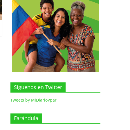
Síguenos en Twitter
Tweets by MiDiarioVpar
Farándula