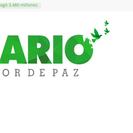
egó 3.480 millones
vivienda a 68
edupar
edupar se une a
entificar niveles de
tales pesados en
l municipio
ntos está lista
tinerante
a abre espacio de
perar tensiones en
iene de imponer
ramiento contra el