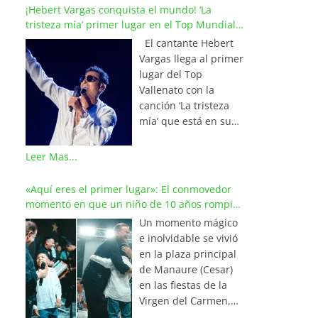
¡Hebert Vargas conquista el mundo! ‘La
tristeza mía’ primer lugar en el Top Mundial
del Vallenato
El cantante Hebert
Vargas llega al primer
lugar del Top
Vallenato con la
canción ‘La tristeza
mía’ que está en su
reciente álbum
‘Bohemio’
Leer Mas...
conquistando la cima
de los listados
«Aquí eres el primer lugar»: El conmovedor
musicales en
momento en que un niño de 10 años rompió
Colombia y países de
en llanto al cantar con Iván Villazón
Un momento mágico
América y Europa.
e inolvidable se vivió
Esta emotiva
en la plaza principal
composición del
de Manaure (Cesar)
maestro Wilfran
en las fiestas de la
Castillo se posicionó
Virgen del Carmen,
en el primer lugar de
cuando el pequeño