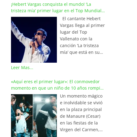
¡Hebert Vargas conquista el mundo! ‘La
tristeza mía’ primer lugar en el Top Mundial
del Vallenato
El cantante Hebert
Vargas llega al primer
lugar del Top
Vallenato con la
canción ‘La tristeza
mía’ que está en su
reciente álbum
‘Bohemio’
Leer Mas...
conquistando la cima
de los listados
«Aquí eres el primer lugar»: El conmovedor
musicales en
momento en que un niño de 10 años rompió
Colombia y países de
en llanto al cantar con Iván Villazón
Un momento mágico
América y Europa.
e inolvidable se vivió
Esta emotiva
en la plaza principal
composición del
de Manaure (Cesar)
maestro Wilfran
en las fiestas de la
Castillo se posicionó
Virgen del Carmen,
en el primer lugar de
cuando el pequeño