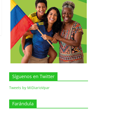
Síguenos en Twitter
Tweets by MiDiarioVpar
Farándula