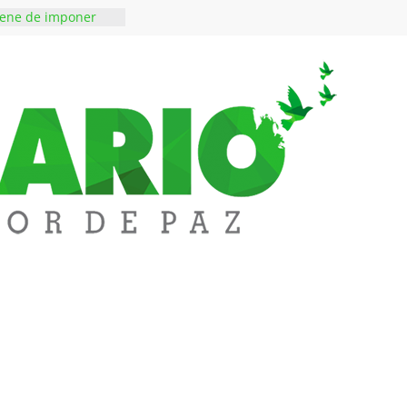
iene de imponer
ramiento contra el
 ‘Tigre’: Abelardo De
bió la banda
edupar se une a
entificar niveles de
tales pesados en
l municipio
ntos está lista
tinerante
a abre espacio de
perar tensiones en