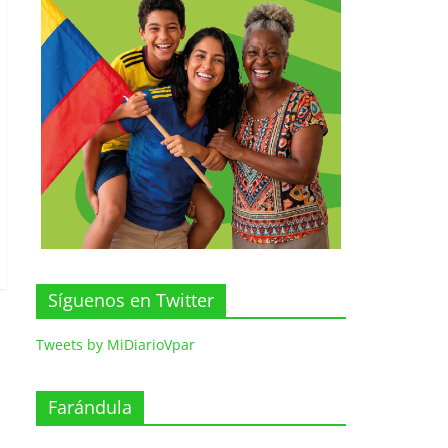
Síguenos en Twitter
Tweets by MiDiarioVpar
Farándula