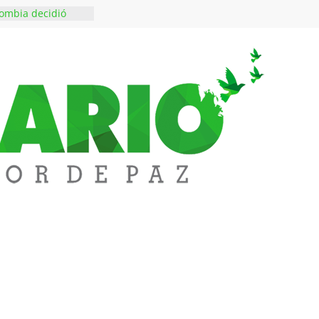
ombia decidió
es escriben sus
ndo a SAYCO
$50 millones en
 en el barrio
ledupar
ende Fest movió
nes en ventas y
.000 visitantes
n obras
inversiones en
educación
rozco fortalece su
rno con nuevos
ara Educación y