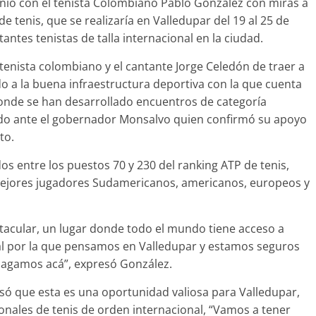
nió con el tenista Colombiano Pablo González con miras a
e tenis, que se realizaría en Valledupar del 19 al 25 de
ntes tenistas de talla internacional en la ciudad.
l tenista colombiano y el cantante Jorge Celedón de traer a
do a la buena infraestructura deportiva con la que cuenta
donde se han desarrollado encuentros de categoría
ldo ante el gobernador Monsalvo quien confirmó su apoyo
to.
os entre los puestos 70 y 230 del ranking ATP de tenis,
 mejores jugadores Sudamericanos, americanos, europeos y
tacular, un lugar donde todo el mundo tiene acceso a
ipal por la que pensamos en Valledupar y estamos seguros
hagamos acá”, expresó González.
ó que esta es una oportunidad valiosa para Valledupar,
ionales de tenis de orden internacional, “Vamos a tener