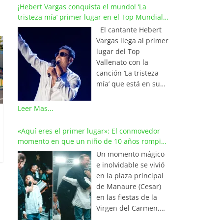
¡Hebert Vargas conquista el mundo! ‘La
tristeza mía’ primer lugar en el Top Mundial
del Vallenato
El cantante Hebert
Vargas llega al primer
lugar del Top
Vallenato con la
canción ‘La tristeza
mía’ que está en su
reciente álbum
‘Bohemio’
Leer Mas...
conquistando la cima
de los listados
«Aquí eres el primer lugar»: El conmovedor
musicales en
momento en que un niño de 10 años rompió
Colombia y países de
en llanto al cantar con Iván Villazón
Un momento mágico
América y Europa.
e inolvidable se vivió
Esta emotiva
en la plaza principal
composición del
de Manaure (Cesar)
maestro Wilfran
en las fiestas de la
Castillo se posicionó
Virgen del Carmen,
en el primer lugar de
cuando el pequeño