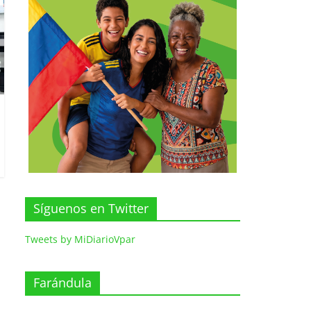
Síguenos en Twitter
Tweets by MiDiarioVpar
Farándula