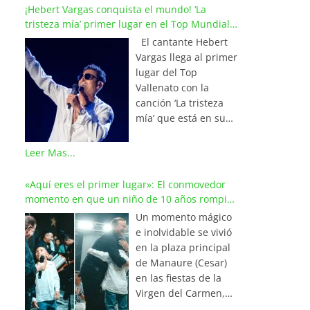
¡Hebert Vargas conquista el mundo! ‘La
tristeza mía’ primer lugar en el Top Mundial
del Vallenato
El cantante Hebert
Vargas llega al primer
lugar del Top
Vallenato con la
canción ‘La tristeza
mía’ que está en su
reciente álbum
‘Bohemio’
Leer Mas...
conquistando la cima
de los listados
«Aquí eres el primer lugar»: El conmovedor
musicales en
momento en que un niño de 10 años rompió
Colombia y países de
en llanto al cantar con Iván Villazón
Un momento mágico
América y Europa.
e inolvidable se vivió
Esta emotiva
en la plaza principal
composición del
de Manaure (Cesar)
maestro Wilfran
en las fiestas de la
Castillo se posicionó
Virgen del Carmen,
en el primer lugar de
cuando el pequeño