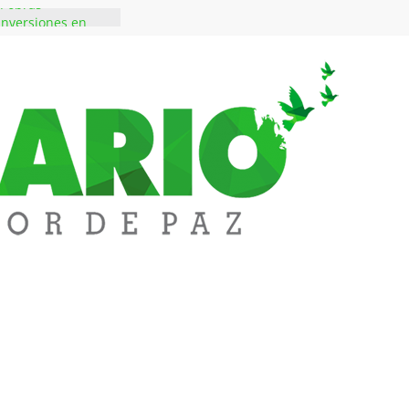
n obras
inversiones en
educación
rozco fortalece su
rno con nuevos
ara Educación y
ene de imponer
ramiento contra el
$50 millones en
 en el barrio
ledupar
ende Fest movió
nes en ventas y
.000 visitantes