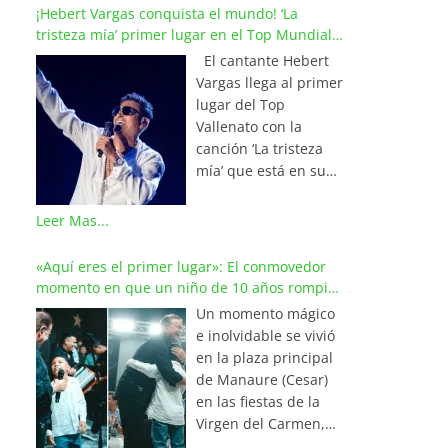
¡Hebert Vargas conquista el mundo! ‘La
tristeza mía’ primer lugar en el Top Mundial
del Vallenato
El cantante Hebert
Vargas llega al primer
lugar del Top
Vallenato con la
canción ‘La tristeza
mía’ que está en su
reciente álbum
‘Bohemio’
Leer Mas...
conquistando la cima
de los listados
«Aquí eres el primer lugar»: El conmovedor
musicales en
momento en que un niño de 10 años rompió
Colombia y países de
en llanto al cantar con Iván Villazón
Un momento mágico
América y Europa.
e inolvidable se vivió
Esta emotiva
en la plaza principal
composición del
de Manaure (Cesar)
maestro Wilfran
en las fiestas de la
Castillo se posicionó
Virgen del Carmen,
en el primer lugar de
cuando el pequeño