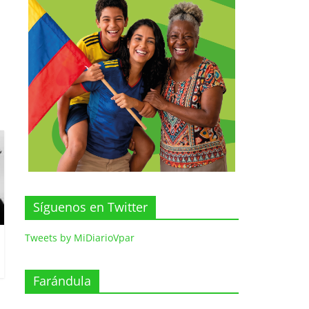
Síguenos en Twitter
Tweets by MiDiarioVpar
Farándula