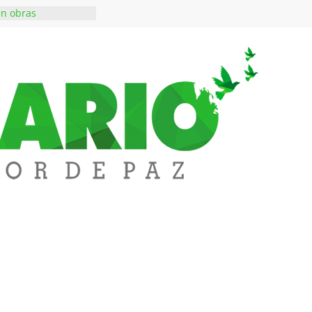
en obras
 inversiones en
educación
a abre espacio de
perar tensiones en
iene de imponer
ramiento contra el
 $50 millones en
s en el barrio
lledupar
rende Fest movió
ones en ventas y
1.000 visitantes