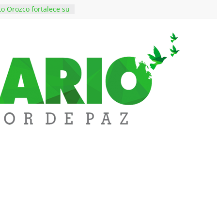
to Orozco fortalece su
bierno con nuevos
s para Educación y
Colombia decidió
ienes escriben sus
eando a SAYCO
de $50 millones en
ares en el barrio
Valledupar
mprende Fest movió
llones en ventas y
de 1.000 visitantes
za en obras
con inversiones en
 y educación