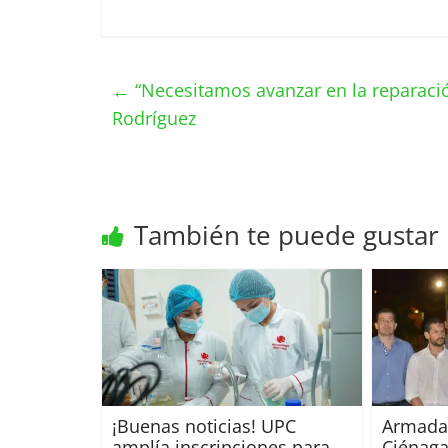
←
“Necesitamos avanzar en la reparació
Rodríguez
También te puede gustar
¡Buenas noticias! UPC
Armada 
amplía inscripciones para
Ciénaga