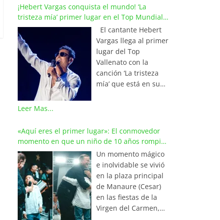
¡Hebert Vargas conquista el mundo! ‘La
tristeza mía’ primer lugar en el Top Mundial
del Vallenato
El cantante Hebert
Vargas llega al primer
lugar del Top
Vallenato con la
canción ‘La tristeza
mía’ que está en su
reciente álbum
‘Bohemio’
Leer Mas...
conquistando la cima
de los listados
«Aquí eres el primer lugar»: El conmovedor
musicales en
momento en que un niño de 10 años rompió
Colombia y países de
en llanto al cantar con Iván Villazón
Un momento mágico
América y Europa.
e inolvidable se vivió
Esta emotiva
en la plaza principal
composición del
de Manaure (Cesar)
maestro Wilfran
en las fiestas de la
Castillo se posicionó
Virgen del Carmen,
en el primer lugar de
cuando el pequeño