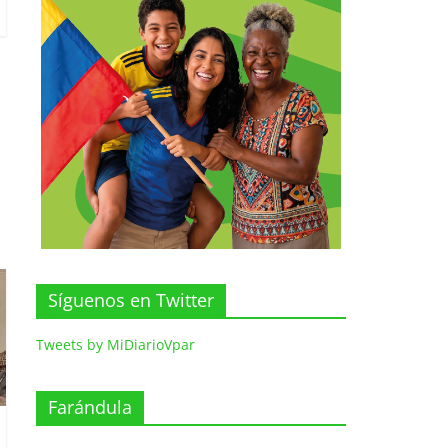
Síguenos en Twitter
Tweets by MiDiarioVpar
Farándula