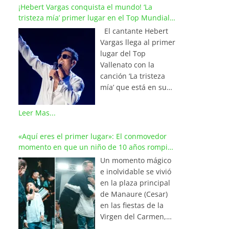
¡Hebert Vargas conquista el mundo! ‘La
tristeza mía’ primer lugar en el Top Mundial
del Vallenato
El cantante Hebert
Vargas llega al primer
lugar del Top
Vallenato con la
canción ‘La tristeza
mía’ que está en su
reciente álbum
‘Bohemio’
Leer Mas...
conquistando la cima
de los listados
«Aquí eres el primer lugar»: El conmovedor
musicales en
momento en que un niño de 10 años rompió
Colombia y países de
en llanto al cantar con Iván Villazón
Un momento mágico
América y Europa.
e inolvidable se vivió
Esta emotiva
en la plaza principal
composición del
de Manaure (Cesar)
maestro Wilfran
en las fiestas de la
Castillo se posicionó
Virgen del Carmen,
en el primer lugar de
cuando el pequeño