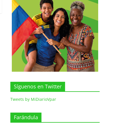
Síguenos en Twitter
Tweets by MiDiarioVpar
Farándula