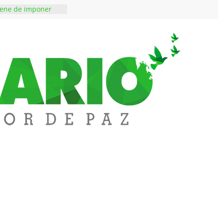
perar tensiones en
iene de imponer
ramiento contra el
 ‘Tigre’: Abelardo De
bió la banda
edupar se une a
entificar niveles de
tales pesados en
l municipio
ntos está lista
tinerante