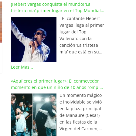
¡Hebert Vargas conquista el mundo! ‘La
tristeza mía’ primer lugar en el Top Mundial
del Vallenato
El cantante Hebert
Vargas llega al primer
lugar del Top
Vallenato con la
canción ‘La tristeza
mía’ que está en su
reciente álbum
‘Bohemio’
Leer Mas...
conquistando la cima
de los listados
«Aquí eres el primer lugar»: El conmovedor
musicales en
momento en que un niño de 10 años rompió
Colombia y países de
en llanto al cantar con Iván Villazón
Un momento mágico
América y Europa.
e inolvidable se vivió
Esta emotiva
en la plaza principal
composición del
de Manaure (Cesar)
maestro Wilfran
en las fiestas de la
Castillo se posicionó
Virgen del Carmen,
en el primer lugar de
cuando el pequeño