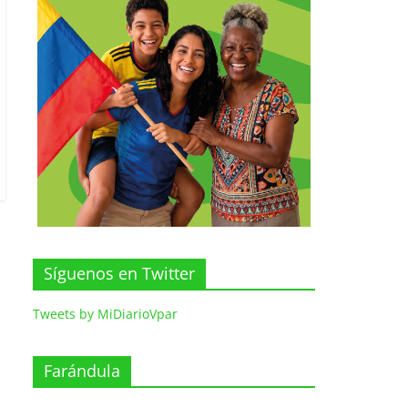
Síguenos en Twitter
Tweets by MiDiarioVpar
Farándula