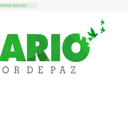
ombia decidió
es escriben sus
ndo a SAYCO
$50 millones en
 en el barrio
ledupar
ende Fest movió
nes en ventas y
.000 visitantes
n obras
inversiones en
educación
rozco fortalece su
rno con nuevos
ara Educación y