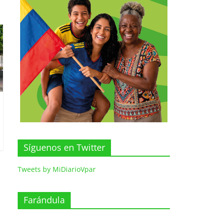
Síguenos en Twitter
Tweets by MiDiarioVpar
Farándula