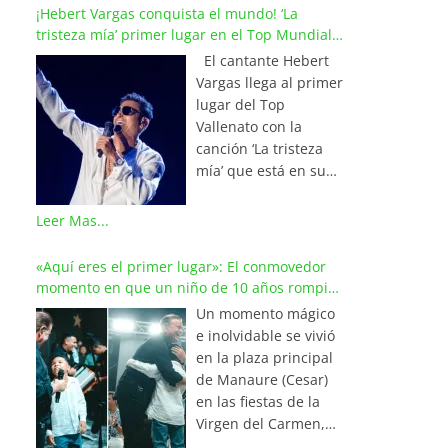
¡Hebert Vargas conquista el mundo! ‘La
tristeza mía’ primer lugar en el Top Mundial
del Vallenato
El cantante Hebert
Vargas llega al primer
lugar del Top
Vallenato con la
canción ‘La tristeza
mía’ que está en su
reciente álbum
‘Bohemio’
Leer Mas...
conquistando la cima
de los listados
«Aquí eres el primer lugar»: El conmovedor
musicales en
momento en que un niño de 10 años rompió
Colombia y países de
en llanto al cantar con Iván Villazón
Un momento mágico
América y Europa.
e inolvidable se vivió
Esta emotiva
en la plaza principal
composición del
de Manaure (Cesar)
maestro Wilfran
en las fiestas de la
Castillo se posicionó
Virgen del Carmen,
en el primer lugar de
cuando el pequeño