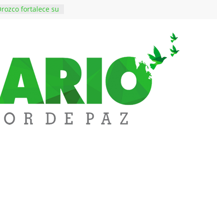
rozco fortalece su
rno con nuevos
ara Educación y
ene de imponer
ramiento contra el
$50 millones en
 en el barrio
ledupar
ende Fest movió
nes en ventas y
.000 visitantes
n obras
inversiones en
educación