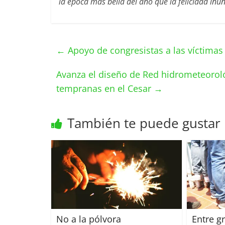
la época más bella del año que la felicidad inu
←
Apoyo de congresistas a las víctimas 
Avanza el diseño de Red hidrometeoroló
tempranas en el Cesar
→
También te puede gustar
No a la pólvora
Entre g