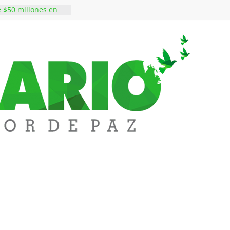
 $50 millones en
s en el barrio
lledupar
ntos está lista
tinerante
a abre espacio de
perar tensiones en
iene de imponer
ramiento contra el
egó 3.480 millones
vivienda a 68
edupar