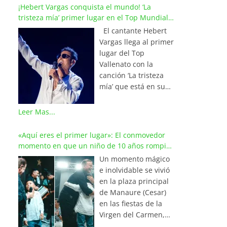
¡Hebert Vargas conquista el mundo! ‘La
tristeza mía’ primer lugar en el Top Mundial
del Vallenato
El cantante Hebert
Vargas llega al primer
lugar del Top
Vallenato con la
canción ‘La tristeza
mía’ que está en su
reciente álbum
‘Bohemio’
Leer Mas...
conquistando la cima
de los listados
«Aquí eres el primer lugar»: El conmovedor
musicales en
momento en que un niño de 10 años rompió
Colombia y países de
en llanto al cantar con Iván Villazón
Un momento mágico
América y Europa.
e inolvidable se vivió
Esta emotiva
en la plaza principal
composición del
de Manaure (Cesar)
maestro Wilfran
en las fiestas de la
Castillo se posicionó
Virgen del Carmen,
en el primer lugar de
cuando el pequeño