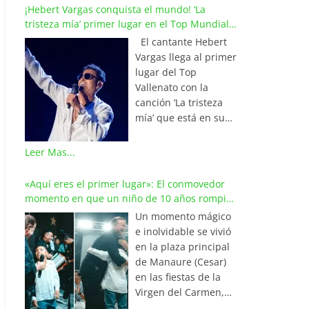
¡Hebert Vargas conquista el mundo! ‘La
tristeza mía’ primer lugar en el Top Mundial
del Vallenato
El cantante Hebert
Vargas llega al primer
lugar del Top
Vallenato con la
canción ‘La tristeza
mía’ que está en su
reciente álbum
‘Bohemio’
Leer Mas...
conquistando la cima
de los listados
«Aquí eres el primer lugar»: El conmovedor
musicales en
momento en que un niño de 10 años rompió
Colombia y países de
en llanto al cantar con Iván Villazón
Un momento mágico
América y Europa.
e inolvidable se vivió
Esta emotiva
en la plaza principal
composición del
de Manaure (Cesar)
maestro Wilfran
en las fiestas de la
Castillo se posicionó
Virgen del Carmen,
en el primer lugar de
cuando el pequeño