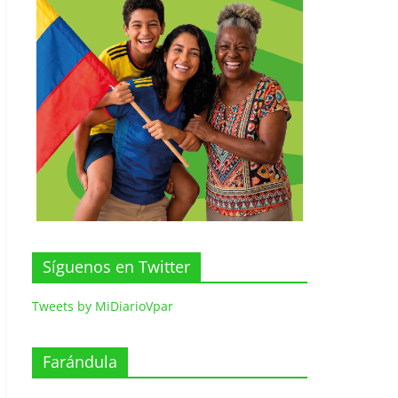
Síguenos en Twitter
Tweets by MiDiarioVpar
Farándula