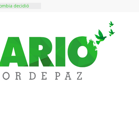
ombia decidió
es escriben sus
ndo a SAYCO
$50 millones en
 en el barrio
ledupar
ende Fest movió
nes en ventas y
.000 visitantes
n obras
inversiones en
educación
rozco fortalece su
rno con nuevos
ara Educación y