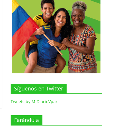
Síguenos en Twitter
Tweets by MiDiarioVpar
Farándula