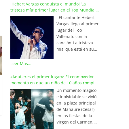
¡Hebert Vargas conquista el mundo! ‘La
tristeza mía’ primer lugar en el Top Mundial
del Vallenato
El cantante Hebert
Vargas llega al primer
lugar del Top
Vallenato con la
canción ‘La tristeza
mía’ que está en su
reciente álbum
‘Bohemio’
Leer Mas...
conquistando la cima
de los listados
«Aquí eres el primer lugar»: El conmovedor
musicales en
momento en que un niño de 10 años rompió
Colombia y países de
en llanto al cantar con Iván Villazón
Un momento mágico
América y Europa.
e inolvidable se vivió
Esta emotiva
en la plaza principal
composición del
de Manaure (Cesar)
maestro Wilfran
en las fiestas de la
Castillo se posicionó
Virgen del Carmen,
en el primer lugar de
cuando el pequeño