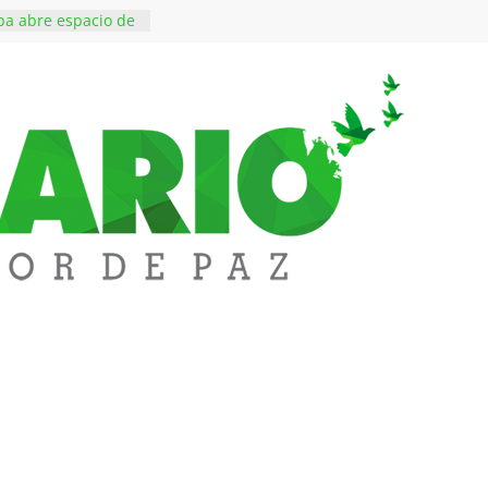
a abre espacio de
perar tensiones en
essi, padre y
 Lionel Messi, a
 ‘Tigre’: Abelardo De
bió la banda
edupar se une a
entificar niveles de
tales pesados en
l municipio
ntos está lista
tinerante