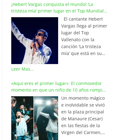
¡Hebert Vargas conquista el mundo! ‘La
tristeza mía’ primer lugar en el Top Mundial
del Vallenato
El cantante Hebert
Vargas llega al primer
lugar del Top
Vallenato con la
canción ‘La tristeza
mía’ que está en su
reciente álbum
‘Bohemio’
Leer Mas...
conquistando la cima
de los listados
«Aquí eres el primer lugar»: El conmovedor
musicales en
momento en que un niño de 10 años rompió
Colombia y países de
en llanto al cantar con Iván Villazón
Un momento mágico
América y Europa.
e inolvidable se vivió
Esta emotiva
en la plaza principal
composición del
de Manaure (Cesar)
maestro Wilfran
en las fiestas de la
Castillo se posicionó
Virgen del Carmen,
en el primer lugar de
cuando el pequeño