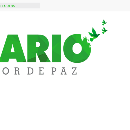
en obras
 inversiones en
educación
a abre espacio de
perar tensiones en
iene de imponer
ramiento contra el
 $50 millones en
s en el barrio
lledupar
rende Fest movió
ones en ventas y
1.000 visitantes