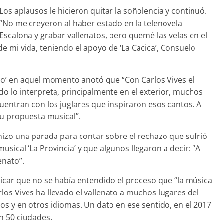
Los aplausos le hicieron quitar la soñolencia y continuó.
“No me creyeron al haber estado en la telenovela
Escalona y grabar vallenatos, pero quemé las velas en el
de mi vida, teniendo el apoyo de ‘La Cacica’, Consuelo
o’ en aquel momento anotó que “Con Carlos Vives el
o lo interpreta, principalmente en el exterior, muchos
cuentran con los juglares que inspiraron esos cantos. A
su propuesta musical”.
hizo una parada para contar sobre el rechazo que sufrió
sical ‘La Provincia’ y que algunos llegaron a decir: “A
enato”.
plicar que no se había entendido el proceso que “la música
los Vives ha llevado el vallenato a muchos lugares del
 y en otros idiomas. Un dato en ese sentido, en el 2017
n 50 ciudades.