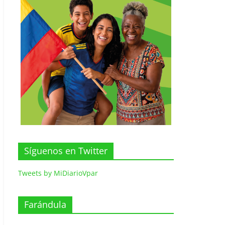
Síguenos en Twitter
Tweets by MiDiarioVpar
Farándula