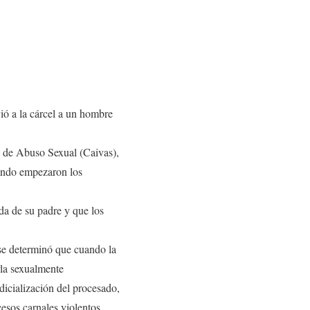
vió a la cárcel a un hombre
s de Abuso Sexual (Caivas),
uando empezaron los
a de su padre y que los
se determinó que cuando la
rla sexualmente
dicialización del procesado,
cesos carnales violentos