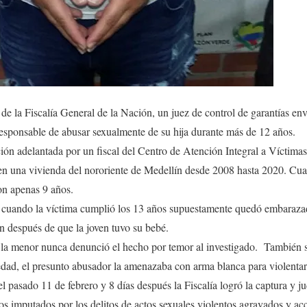
 de la Fiscalía General de la Nación, un juez de control de garantías en
esponsable de abusar sexualmente de su hija durante más de 12 años.
ión adelantada por un fiscal del Centro de Atención Integral a Víctima
do en una vivienda del nororiente de Medellín desde 2008 hasta 2020. C
on apenas 9 años.
 cuando la víctima cumplió los 13 años supuestamente quedó embarazad
n después de que la joven tuvo su bebé.
la menor nunca denunció el hecho por temor al investigado. También 
edad, el presunto abusador la amenazaba con arma blanca para violenta
l pasado 11 de febrero y 8 días después la Fiscalía logró la captura y ju
gos imputados por los delitos de actos sexuales violentos agravados y ac