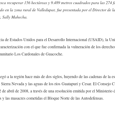
busca recuperar 156 hectáreas y 9.489 metros cuadrados para las 274 fa
o en la zona rural de Valledupar, fue presentada por el Director de la
s, Sally Mahecha.
cia de Estados Unidos para el Desarrollo Internacional (USAID), la Un
caracterización con el que fue confirmada la vulneración de los derechos 
munitario Los Cardonales de Guacoche.
egó a la región hace más de dos siglos, huyendo de las cadenas de la es
a Sierra Nevada y las aguas de los ríos Guatapurí y Cesar. El Consejo 
 de abril de 2008, a través de una resolución emitida por el Ministerio de
s y las masacres cometidas el Bloque Norte de las Autodefensas.