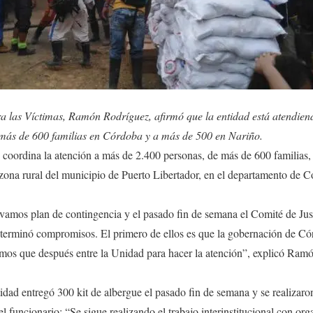
ra las Víctimas, Ramón Rodríguez, afirmó que la entidad está atendien
 más de 600 familias en Córdoba y a más de 500 en Nariño.
coordina la atención a más de 2.400 personas, de más de 600 familias,
zona rural del municipio de Puerto Libertador, en el departamento de 
vamos plan de contingencia y el pasado fin de semana el Comité de Just
eterminó compromisos. El primero de ellos es que la gobernación de Cór
mos que después entre la Unidad para hacer la atención”, explicó Ramó
tidad entregó 300 kit de albergue el pasado fin de semana y se realizaro
l funcionario: “Se sigue realizando el trabajo interinstitucional con org